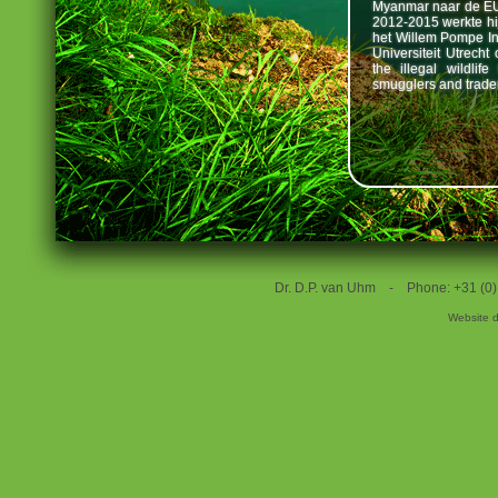
Myanmar naar de EU 
2012-2015 werkte hi
het Willem Pompe In
Universiteit Utrecht 
the illegal wildlif
smugglers and trader
Dr. D.P. van Uhm - Phone: +31 (
Website 