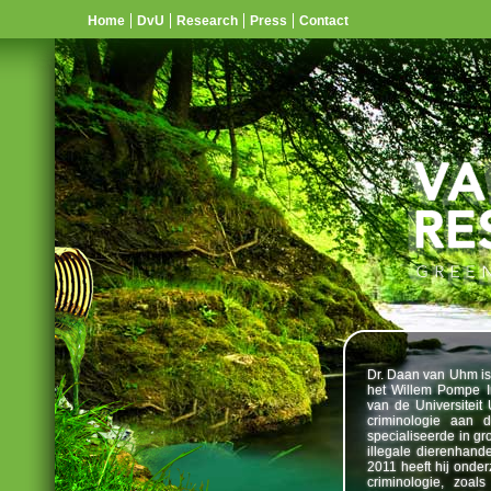
Home
DvU
Research
Press
Contact
Dr. Daan van Uhm is
het Willem Pompe In
van de Universiteit 
criminologie aan d
specialiseerde in g
illegale dierenhand
2011 heeft hij onder
criminologie, zoal